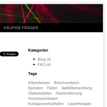
HÄUFIGE FRAGEN
Kategorien
Blog (4)
FAQ (6)
Tags
Altersflecken
Botulinumtoxin
Epilation
Falten
Gefäßbehandlung
Glabellafalten
Haarentfernung
Honorarprofessor
Kollagenverlustfalten
Lasertherapie