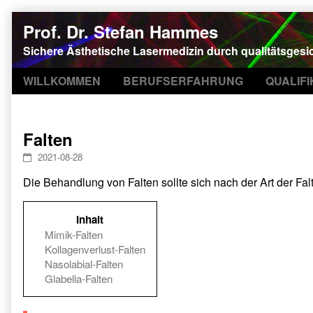
Skip
Prof. Dr. Stefan Hammes
to
content
Sichere Ästhetische Lasermedizin durch qualitätsgesi
WILLKOMMEN
BERUFSERFAHRUNG
QUALIF
Falten
2021-08-28
Die Behandlung von Falten sollte sich nach der Art der Fal
Inhalt
Mimik-Falten
Kollagenverlust-Falten
Nasolabial-Falten
Glabella-Falten