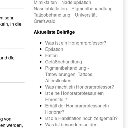
Mimikfalten
Nadelepilation
Nasolabialfalten
Pigmentbehandlung
Tattoobehandlung
Universität
en sehr
Greifswald
eln, in die
Aktuellste Beiträge
Was ist ein Honorarprofessor?
Epilation
Falten
und die
Gefäßbehandlung
Pigmentbehandlung -
Tätowierungen, Tattoos,
Altersflecken
Was macht ein Honorarprofessor?
Ist eine Honorarprofessur ein
Ehrentitel?
Erhält der Honorarprofessor ein
Honorar?
Ist die Habilitation noch zeitgemäß?
ng von
Was ist besonders an der
gen werden,